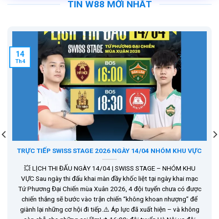
TIN W88 MỚI NHẤT
Đông Nam Á.
Tiêu chí
Thông tin nổi bật
14
Năm ra
01/2020
Th4
mắt
Giấy
Cấp bởi First Cagayan
phép
Sản
Cá cược live casino, thể thao, quy
phẩm
hũ và đá gà, bắn cá, xổ số
Công
Tối ưu trải nghiệm với mọi nền
nghệ
tảng
TRỰC TIẾP SWISS STAGE 2026 NGÀY 14/04 NHÓM KHU VỰC
💥 LỊCH THI ĐẤU NGÀY 14/04 | SWISS STAGE – NHÓM KHU
Dịch vụ
Hỗ trợ qua đa kênh như live chat,
khách
VỰC Sau ngày thi đấu khai màn đầy khốc liệt tại ngày khai mạc
mail hay hotline.
hàng
Tứ Phương Đại Chiến mùa Xuân 2026, 4 đội tuyển chưa có được
chiến thắng sẽ bước vào trận chiến “không khoan nhượng” để
Phạm vi
giành lại những cơ hội đi tiếp.⚠️ Áp lực đã xuất hiện – và không
hoạt
Khu vực châu Á.