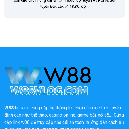
còn chỗ cho những sai lầm!📌 16:00: đội tuyển Hà Nội vs đội
động
tuyển Đắk Lắk 📌 18:30: đội…
Sự xuất hiện của w88
Cột mốc mở rộng sản phẩm và thị trường
Trong giai đoạn 2020–2021, W88 mở rộng sang casino
W88
là trang cung cấp hệ thống trò chơi cá cược trực tuyến
trực tuyến, trò chơi slot và poker. Đồng thời, nền tảng
đỉnh cao như thể thao, casino online, game bài, xổ số,... Cung
tiến hành hợp tác với các nhà cung cấp phần mềm nổi
cấp link w88 để truy cập nhà cái an toàn, hướng dẫn cách sử
tiếng, nâng cao chất lượng dịch vụ. Sự kiện này đánh