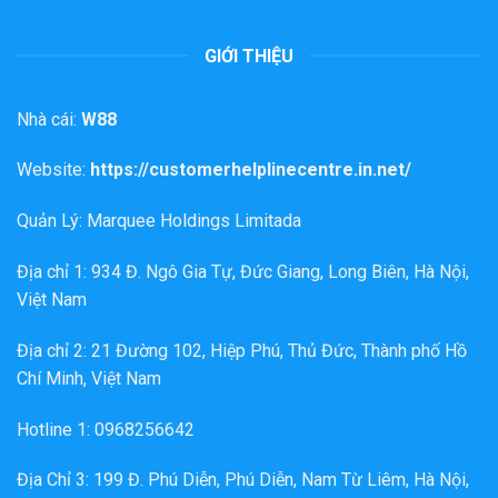
Giao
Thiết kế
Người chơi cực
GIỚI THIỆU
diện
trực quan,
dễ thao tác, tiết
thân
dễ sử dụng
kiệm thời gian
thiện
Nhà cái:
W88
Đa
Cá cược thể
Người dùng luôn
dạng
thao,
Website:
https://customerhelplinecentre.in.net/
có nhiều lựa
sản
casino,
chọn giải trí
phẩm
slot, poker
Quản Lý: Marquee Holdings Limitada
Hệ
Mã hóa dữ
thống
liệu, bảo vệ
An toàn tham gia,
Địa chỉ 1: 934 Đ. Ngô Gia Tự, Đức Giang, Long Biên, Hà Nội,
bảo
về mọi
giảm rủi ro mất
Việt Nam
mật
thông tin cá
dữ liệu
cao
nhân
Địa chỉ 2: 21 Đường 102, Hiệp Phú, Thủ Đức, Thành phố Hồ
Hỗ trợ đa
Chí Minh, Việt Nam
Thanh
phương
Giao dịch đặc
toán
thức
biệt nhanh
linh
Hotline 1: 0968256642
chuyển
chóng, thuận tiện
hoạt
khoản
Địa Chỉ 3: 199 Đ. Phú Diễn, Phú Diễn, Nam Từ Liêm, Hà Nội,