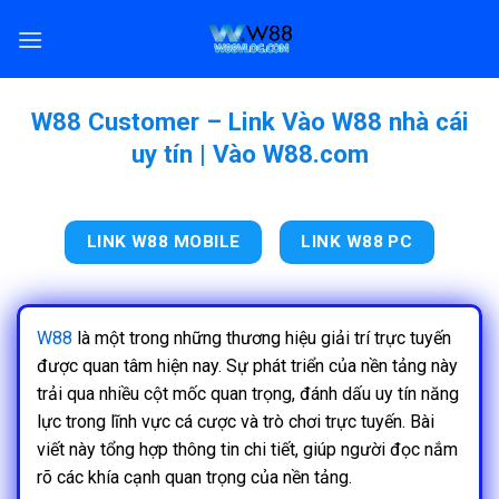
Chuyển
đến
nội
dung
W88 Customer – Link Vào W88 nhà cái
uy tín | Vào W88.com
LINK W88 MOBILE
LINK W88 PC
W88
là một trong những thương hiệu giải trí trực tuyến
được quan tâm hiện nay. Sự phát triển của nền tảng này
trải qua nhiều cột mốc quan trọng, đánh dấu uy tín năng
lực trong lĩnh vực cá cược và trò chơi trực tuyến. Bài
viết này tổng hợp thông tin chi tiết, giúp người đọc nắm
rõ các khía cạnh quan trọng của nền tảng.