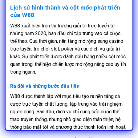
Lịch sử hình thành và cột mốc phát triển
của W88
W88 xuất hiện trên thị trường giải trí trực tuyến từ
những năm 2020, ban đầu chỉ tập trung vào cá cược
thể thao. Qua thời gian, nền tảng mở rộng sang casino
trực tuyến, trò chơi slot, poker và các dịch vụ giải trí
khác. Sự phát triển được đánh dấu bằng nhiều cột mốc
quan trọng, thể hiện chiến lược mở rộng nâng cao uy tín
trong ngành.
Ra đời và những bước đầu tiên
W88 được thành lập với mục tiêu tạo ra nền tảng cá
cược trực tuyến chất lượng, tập trung vào trải nghiệm
người dùng. Ban đầu, dịch vụ chỉ cung cấp cược thể
thao truyền thống, nhưng nhờ giao diện thân thiện, hệ
thống bảo mật tốt và phương thức thanh toán linh hoạt,
nhanh chóng thu hút lượng lớn người chơi trong khu vực