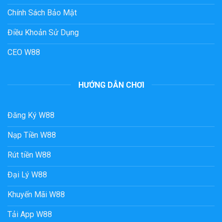
cập
mỗi ngày đến từ người chơi trên
trung
toàn cầu.
Chính Sách Bảo Mật
bình
Điều Khoản Sử Dụng
W88 đạt nhiều chứng nhận từ các tổ chức quốc tế,
CEO W88
chứng minh tiêu chuẩn bảo mật, minh bạch và uy tín.
Các giấy phép này giúp người dùng tin tưởng khi tham
gia trải nghiệm dịch vụ, đồng thời mở rộng cơ hội hợp
HƯỚNG DẪN CHƠI
tác với các đối tác toàn cầu.
Thế mạnh nổi bật của W88
Đăng Ký W88
Link vào W88 không bị chặn sở hữu nhiều thế mạnh
Nạp Tiền W88
cạnh tranh so với các nền tảng giải trí trực tuyến khác.
Rút tiền W88
Những ưu điểm này được thể hiện rõ ràng thông qua
chất lượng sản phẩm, công nghệ vận hành và trải
Đại Lý W88
nghiệm người dùng.
Khuyến Mãi W88
Thế
Mô tả chi
Lợi ích với người
Tải App W88
mạnh
tiết
dùng